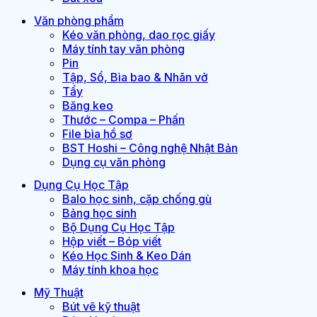
Văn phòng phẩm
Kéo văn phòng, dao rọc giấy
Máy tính tay văn phòng
Pin
Tập, Sổ, Bìa bao & Nhãn vở
Tẩy
Băng keo
Thước – Compa – Phấn
File bìa hồ sơ
BST Hoshi – Công nghệ Nhật Bản
Dụng cụ văn phòng
Dụng Cụ Học Tập
Balo học sinh, cặp chống gù
Bảng học sinh
Bộ Dụng Cụ Học Tập
Hộp viết – Bóp viết
Kéo Học Sinh & Keo Dán
Máy tính khoa học
Mỹ Thuật
Bút vẽ kỹ thuật