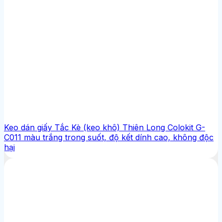
Keo dán giấy Tắc Kè (keo khô) Thiên Long Colokit G-
C011 màu trắng trong suốt, độ kết dính cao, không độc
hại