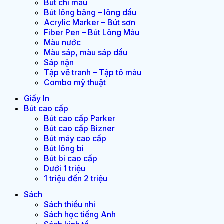
Bút chì màu
Bút lông bảng – lông dầu
Acrylic Marker – Bút sơn
Fiber Pen – Bút Lông Màu
Màu nước
Màu sáp, màu sáp dầu
Sáp nặn
Tập vẽ tranh – Tập tô màu
Combo mỹ thuật
Giấy In
Bút cao cấp
Bút cao cấp Parker
Bút cao cấp Bizner
Bút máy cao cấp
Bút lông bi
Bút bi cao cấp
Dưới 1 triệu
1 triệu đến 2 triệu
Sách
Sách thiếu nhi
Sách học tiếng Anh