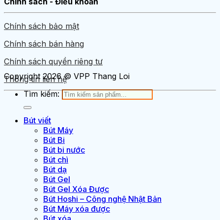
Chính sách - Điều khoản
Chính sách bảo mật
Chính sách bán hàng
Chính sách quyền riêng tư
Copyright 2026 © VPP Thang Loi
Thông tin liên hệ
Tìm kiếm:
Bút viết
Bút Máy
Bút Bi
Bút bi nước
Bút chì
Bút dạ
Bút Gel
Bút Gel Xóa Được
Bút Hoshi – Công nghệ Nhật Bản
Bút Máy xóa được
Bút xóa