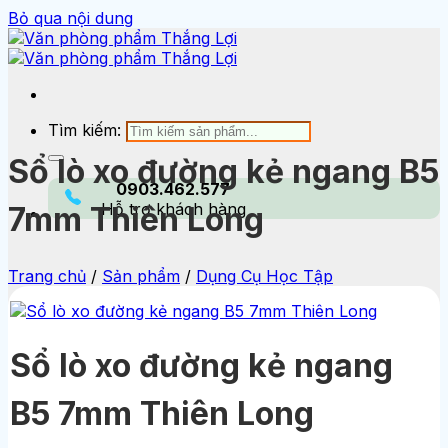
Bỏ qua nội dung
Tìm kiếm:
Sổ lò xo đường kẻ ngang B5
0903.462.577
Hỗ trợ khách hàng
7mm Thiên Long
Trang chủ
/
Sản phẩm
/
Dụng Cụ Học Tập
Sổ lò xo đường kẻ ngang
B5 7mm Thiên Long