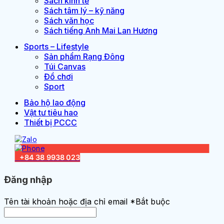
Sách kinh tế
Sách tâm lý – kỹ năng
Sách văn học
Sách tiếng Anh Mai Lan Hương
Sports – Lifestyle
Sản phẩm Rạng Đông
Túi Canvas
Đồ chơi
Sport
Bảo hộ lao động
Vật tư tiêu hao
Thiết bị PCCC
Đăng nhập
Tên tài khoản hoặc địa chỉ email
*
Bắt buộc