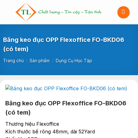
Bỏ
qua
nội
dung
Băng keo đục OPP Flexoffice FO-BKD06
(có tem)
Trang chủ
/
Sản phẩm
/
Dụng Cụ Học Tập
Băng keo đục OPP Flexoffice FO-BKD06
(có tem)
Thương hiệu Flexoffice
Kích thước bề rông 48mm, dài 52Yard