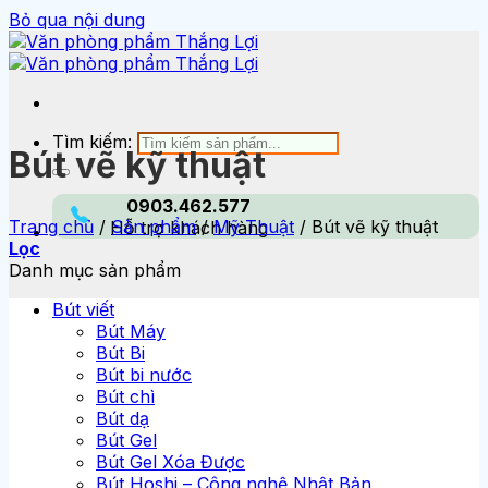
Bỏ qua nội dung
Tìm kiếm:
Bút vẽ kỹ thuật
0903.462.577
Trang chủ
/
Sản phẩm
/
Mỹ Thuật
/
Bút vẽ kỹ thuật
Hỗ trợ khách hàng
Lọc
Danh mục sản phẩm
Bút viết
Bút Máy
Bút Bi
Bút bi nước
Bút chì
Bút dạ
Bút Gel
Bút Gel Xóa Được
Bút Hoshi – Công nghệ Nhật Bản