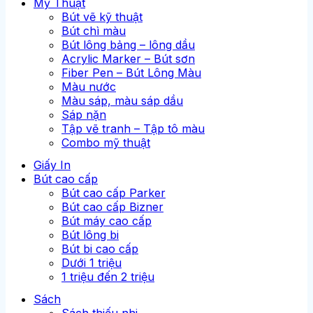
Mỹ Thuật
Bút vẽ kỹ thuật
Bút chì màu
Bút lông bảng – lông dầu
Acrylic Marker – Bút sơn
Fiber Pen – Bút Lông Màu
Màu nước
Màu sáp, màu sáp dầu
Sáp nặn
Tập vẽ tranh – Tập tô màu
Combo mỹ thuật
Giấy In
Bút cao cấp
Bút cao cấp Parker
Bút cao cấp Bizner
Bút máy cao cấp
Bút lông bi
Bút bi cao cấp
Dưới 1 triệu
1 triệu đến 2 triệu
Sách
Sách thiếu nhi