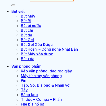
Bút viết
Bút Máy
Bút Bi
Bút bi nước
Bút chì
Bút dạ
Bút Gel
Bút Gel Xóa Được
Bút Hoshi – Công nghệ Nhật Bản
Bút Máy xóa được
Bút xóa
Văn phòng phẩm
Kéo văn phòng, dao rọc giấy
Máy tính tay văn phòng
Pin
Tập, Sổ, Bìa bao & Nhãn vở
Tẩy
Băng keo
Thước – Compa – Phấn
File bìa hồ sơ