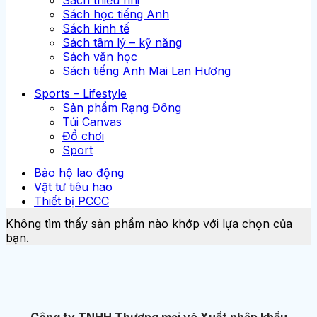
Sách học tiếng Anh
Sách kinh tế
Sách tâm lý – kỹ năng
Sách văn học
Sách tiếng Anh Mai Lan Hương
Sports – Lifestyle
Sản phẩm Rạng Đông
Túi Canvas
Đồ chơi
Sport
Bảo hộ lao động
Vật tư tiêu hao
Thiết bị PCCC
Không tìm thấy sản phẩm nào khớp với lựa chọn của
bạn.
Công ty TNHH Thương mại và Xuất nhập khẩu