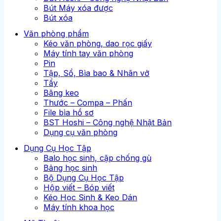
Bút Máy xóa được
Bút xóa
Văn phòng phẩm
Kéo văn phòng, dao rọc giấy
Máy tính tay văn phòng
Pin
Tập, Sổ, Bìa bao & Nhãn vở
Tẩy
Băng keo
Thước – Compa – Phấn
File bìa hồ sơ
BST Hoshi – Công nghệ Nhật Bản
Dụng cụ văn phòng
Dụng Cụ Học Tập
Balo học sinh, cặp chống gù
Bảng học sinh
Bộ Dụng Cụ Học Tập
Hộp viết – Bóp viết
Kéo Học Sinh & Keo Dán
Máy tính khoa học