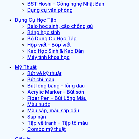
BST Hoshi – Công nghệ Nhật Bản
Dụng cụ văn phòng
Dụng Cụ Học Tập
Balo học sinh, cặp chống gù
Bảng học sinh
Bộ Dụng Cụ Học Tập
Hộp viết – Bóp viết
Kéo Học Sinh & Keo Dán
Máy tính khoa học
Mỹ Thuật
Bút vẽ kỹ thuật
Bút chì màu
Bút lông bảng – lông dầu
Acrylic Marker – Bút sơn
Fiber Pen – Bút Lông Màu
Màu nước
Màu sáp, màu sáp dầu
Sáp nặn
Tập vẽ tranh – Tập tô màu
Combo mỹ thuật
Giấy In