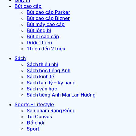
Bút cao cấp
Bút cao cấp Parker
Bút cao cấp Bizner
Bút máy cao cấp
Bút lông bi
Bút bi cao cấp
Dưới 1 triệu
1 triệu đến 2 triệu
Sách
Sách thiếu nhi
Sách học tiếng Anh
Sách kinh tế
Sách tâm lý – kỹ năng
Sách văn học
Sách tiếng Anh Mai Lan Hương
Sports – Lifestyle
Sản phẩm Rạng Đông
Túi Canvas
Đồ chơi
Sport