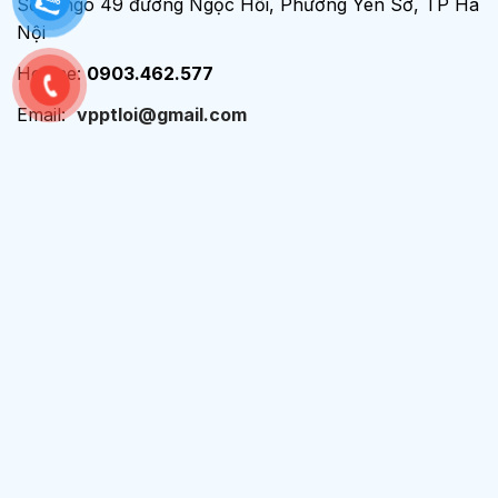
Số 6 ngõ 49 đường Ngọc Hồi, Phường Yên Sở, TP Hà
Nội
Hotline:
0903.462.577
Email:
vpptloi@gmail.com
Chính sách - Điều khoản
Chính sách bảo mật
Chính sách bán hàng
Chính sách quyền riêng tư
Thông tin liên hệ