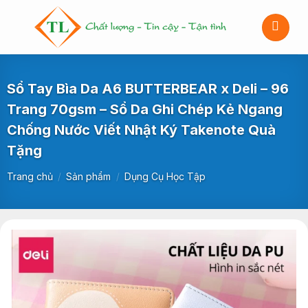
Bỏ
qua
nội
dung
Sổ Tay Bìa Da A6 BUTTERBEAR x Deli – 96
Trang 70gsm – Sổ Da Ghi Chép Kẻ Ngang
Chống Nước Viết Nhật Ký Takenote Quà
Tặng
Trang chủ
/
Sản phẩm
/
Dụng Cụ Học Tập