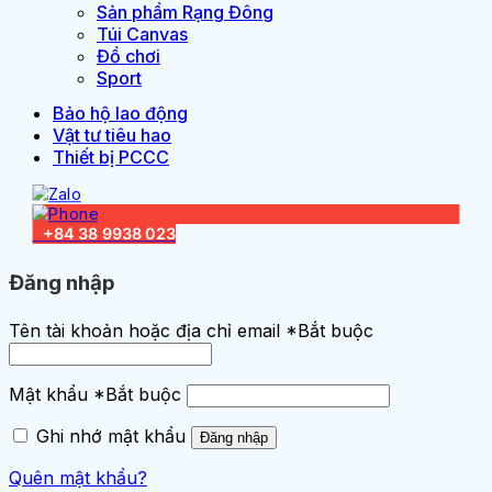
Sản phẩm Rạng Đông
Túi Canvas
Đồ chơi
Sport
Bảo hộ lao động
Vật tư tiêu hao
Thiết bị PCCC
Đăng nhập
Tên tài khoản hoặc địa chỉ email
*
Bắt buộc
Mật khẩu
*
Bắt buộc
Ghi nhớ mật khẩu
Đăng nhập
Quên mật khẩu?