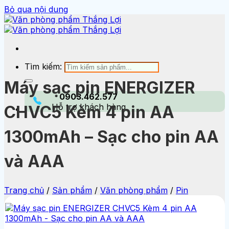
Bỏ qua nội dung
Tìm kiếm:
Máy sạc pin ENERGIZER
0903.462.577
Hỗ trợ khách hàng
CHVC5 Kèm 4 pin AA
1300mAh – Sạc cho pin AA
và AAA
Trang chủ
/
Sản phẩm
/
Văn phòng phẩm
/
Pin