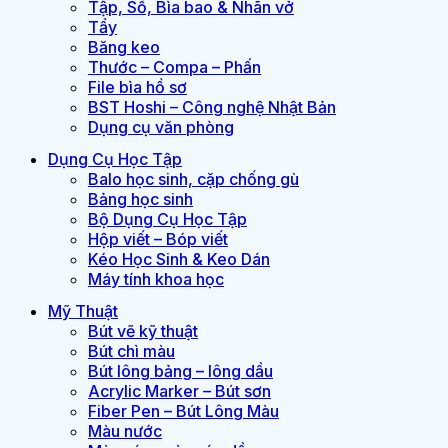
Tập, Sổ, Bìa bao & Nhãn vở
Tẩy
Băng keo
Thước – Compa – Phấn
File bìa hồ sơ
BST Hoshi – Công nghệ Nhật Bản
Dụng cụ văn phòng
Dụng Cụ Học Tập
Balo học sinh, cặp chống gù
Bảng học sinh
Bộ Dụng Cụ Học Tập
Hộp viết – Bóp viết
Kéo Học Sinh & Keo Dán
Máy tính khoa học
Mỹ Thuật
Bút vẽ kỹ thuật
Bút chì màu
Bút lông bảng – lông dầu
Acrylic Marker – Bút sơn
Fiber Pen – Bút Lông Màu
Màu nước