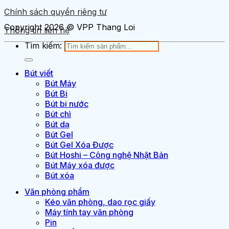
Chính sách quyền riêng tư
Copyright 2026 © VPP Thang Loi
Thông tin liên hệ
Tìm kiếm:
Bút viết
Bút Máy
Bút Bi
Bút bi nước
Bút chì
Bút dạ
Bút Gel
Bút Gel Xóa Được
Bút Hoshi – Công nghệ Nhật Bản
Bút Máy xóa được
Bút xóa
Văn phòng phẩm
Kéo văn phòng, dao rọc giấy
Máy tính tay văn phòng
Pin