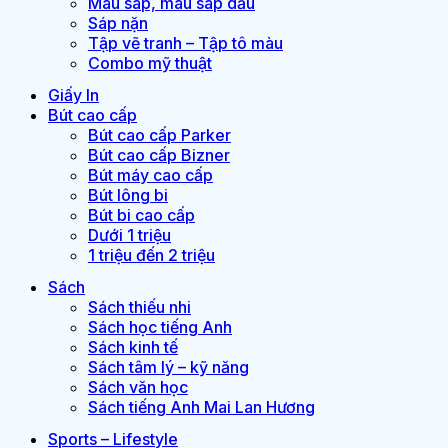
Màu sáp, màu sáp dầu
Sáp nặn
Tập vẽ tranh – Tập tô màu
Combo mỹ thuật
Giấy In
Bút cao cấp
Bút cao cấp Parker
Bút cao cấp Bizner
Bút máy cao cấp
Bút lông bi
Bút bi cao cấp
Dưới 1 triệu
1 triệu đến 2 triệu
Sách
Sách thiếu nhi
Sách học tiếng Anh
Sách kinh tế
Sách tâm lý – kỹ năng
Sách văn học
Sách tiếng Anh Mai Lan Hương
Sports – Lifestyle