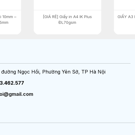
hi 10mm –
[GIÁ RẺ] Giấy in A4 IK Plus
GIẤY A3
25mm
ĐL70gsm
 đường Ngọc Hồi, Phường Yên Sở, TP Hà Nội
3.462.577
loi@gmail.com