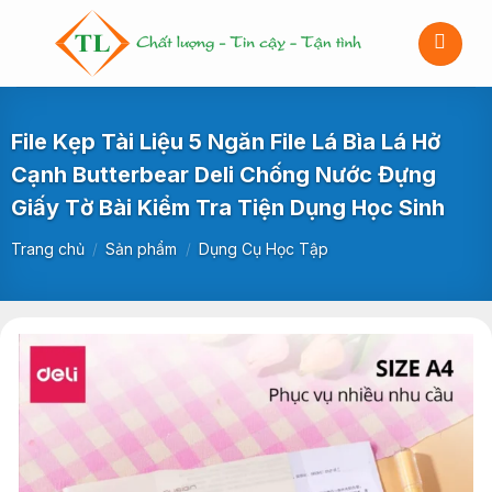
Bỏ
qua
nội
dung
File Kẹp Tài Liệu 5 Ngăn File Lá Bìa Lá Hở
Cạnh Butterbear Deli Chống Nước Đựng
Giấy Tờ Bài Kiểm Tra Tiện Dụng Học Sinh
Trang chủ
/
Sản phẩm
/
Dụng Cụ Học Tập