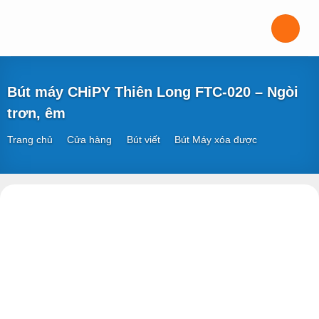
Bỏ
qua
nội
dung
Bút máy CHiPY Thiên Long FTC-020 – Ngòi
trơn, êm
Trang chủ
Cửa hàng
Bút viết
Bút Máy xóa được
/
/
/