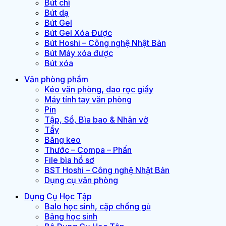
Bút chì
Bút dạ
Bút Gel
Bút Gel Xóa Được
Bút Hoshi – Công nghệ Nhật Bản
Bút Máy xóa được
Bút xóa
Văn phòng phẩm
Kéo văn phòng, dao rọc giấy
Máy tính tay văn phòng
Pin
Tập, Sổ, Bìa bao & Nhãn vở
Tẩy
Băng keo
Thước – Compa – Phấn
File bìa hồ sơ
BST Hoshi – Công nghệ Nhật Bản
Dụng cụ văn phòng
Dụng Cụ Học Tập
Balo học sinh, cặp chống gù
Bảng học sinh