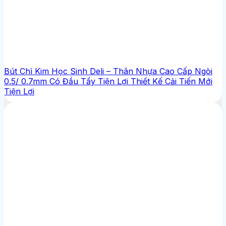
Bút Chì Kim Học Sinh Deli – Thân Nhựa Cao Cấp Ngòi
0.5/ 0.7mm Có Đầu Tẩy Tiện Lợi Thiết Kế Cải Tiến Mới
Tiện Lợi