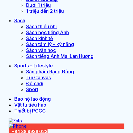
Dưới 1 triệu
1 triệu đến 2 triệu
Sách
Sách thiếu nhi
Sách học tiếng Anh
Sách kinh tế
Sách tâm lý – kỹ năng
Sách văn học
Sách tiếng Anh Mai Lan Hương
Sports – Lifestyle
Sản phẩm Rạng Đông
Túi Canvas
Đồ chơi
Sport
Bảo hộ lao động
Vật tư tiêu hao
Thiết bị PCCC