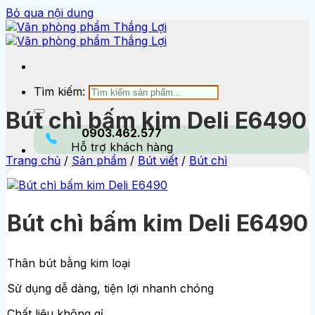
Bỏ qua nội dung
Tìm kiếm:
Bút chì bấm kim Deli E6490
0903.462.577
Hỗ trợ khách hàng
Trang chủ
/
Sản phẩm
/
Bút viết
/
Bút chì
Bút chì bấm kim Deli E6490
Thân bút bằng kim loại
Sử dụng dễ dàng, tiện lợi nhanh chóng
Chất liệu không gỉ