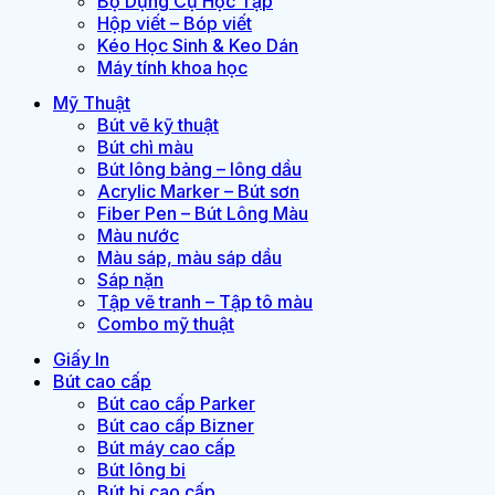
Bộ Dụng Cụ Học Tập
Hộp viết – Bóp viết
Kéo Học Sinh & Keo Dán
Máy tính khoa học
Mỹ Thuật
Bút vẽ kỹ thuật
Bút chì màu
Bút lông bảng – lông dầu
Acrylic Marker – Bút sơn
Fiber Pen – Bút Lông Màu
Màu nước
Màu sáp, màu sáp dầu
Sáp nặn
Tập vẽ tranh – Tập tô màu
Combo mỹ thuật
Giấy In
Bút cao cấp
Bút cao cấp Parker
Bút cao cấp Bizner
Bút máy cao cấp
Bút lông bi
Bút bi cao cấp