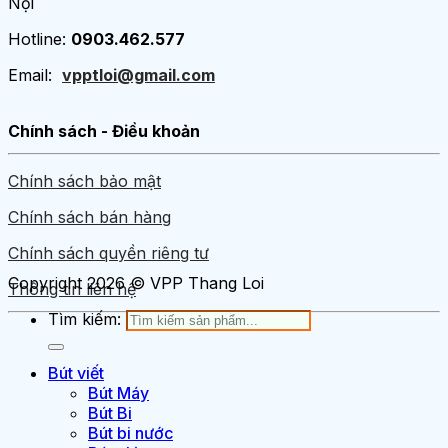
Nội
Hotline:
0903.462.577
Email:
vpptloi@gmail.com
Chính sách - Điều khoản
Chính sách bảo mật
Chính sách bán hàng
Chính sách quyền riêng tư
Copyright 2026 © VPP Thang Loi
Thông tin liên hệ
Tìm kiếm:
Bút viết
Bút Máy
Bút Bi
Bút bi nước