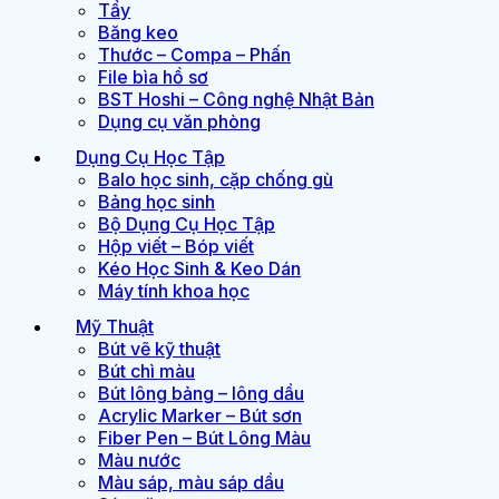
Tẩy
Băng keo
Thước – Compa – Phấn
File bìa hồ sơ
BST Hoshi – Công nghệ Nhật Bản
Dụng cụ văn phòng
Dụng Cụ Học Tập
Balo học sinh, cặp chống gù
Bảng học sinh
Bộ Dụng Cụ Học Tập
Hộp viết – Bóp viết
Kéo Học Sinh & Keo Dán
Máy tính khoa học
Mỹ Thuật
Bút vẽ kỹ thuật
Bút chì màu
Bút lông bảng – lông dầu
Acrylic Marker – Bút sơn
Fiber Pen – Bút Lông Màu
Màu nước
Màu sáp, màu sáp dầu