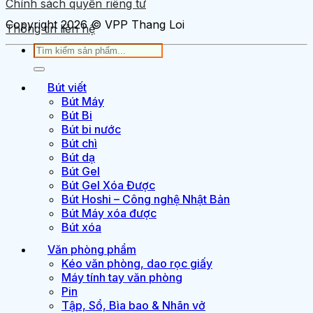
Chính sách quyền riêng tư
Copyright 2026 © VPP Thang Loi
Thông tin liên hệ
Tìm
kiếm:
Bút viết
Bút Máy
Bút Bi
Bút bi nước
Bút chì
Bút dạ
Bút Gel
Bút Gel Xóa Được
Bút Hoshi – Công nghệ Nhật Bản
Bút Máy xóa được
Bút xóa
Văn phòng phẩm
Kéo văn phòng, dao rọc giấy
Máy tính tay văn phòng
Pin
Tập, Sổ, Bìa bao & Nhãn vở