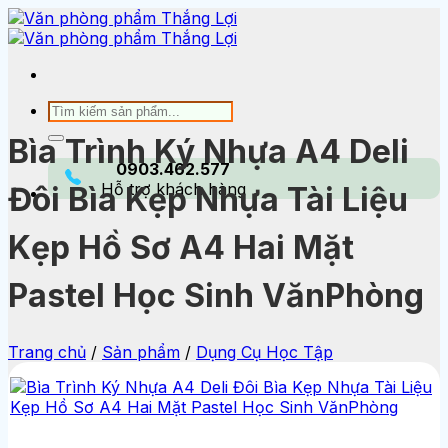
Bỏ
qua
nội
dung
Tìm
kiếm:
Bìa Trình Ký Nhựa A4 Deli
0903.462.577
Hỗ trợ khách hàng
Đôi Bìa Kẹp Nhựa Tài Liệu
Kẹp Hồ Sơ A4 Hai Mặt
Pastel Học Sinh VănPhòng
Trang chủ
/
Sản phẩm
/
Dụng Cụ Học Tập