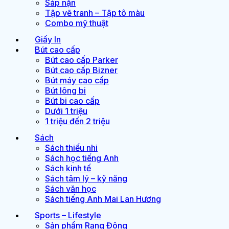
Sáp nặn
Tập vẽ tranh – Tập tô màu
Combo mỹ thuật
Giấy In
Bút cao cấp
Bút cao cấp Parker
Bút cao cấp Bizner
Bút máy cao cấp
Bút lông bi
Bút bi cao cấp
Dưới 1 triệu
1 triệu đến 2 triệu
Sách
Sách thiếu nhi
Sách học tiếng Anh
Sách kinh tế
Sách tâm lý – kỹ năng
Sách văn học
Sách tiếng Anh Mai Lan Hương
Sports – Lifestyle
Sản phẩm Rạng Đông