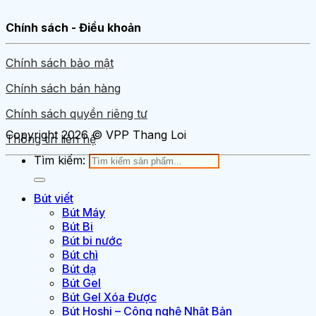
Chính sách - Điều khoản
Chính sách bảo mật
Chính sách bán hàng
Chính sách quyền riêng tư
Copyright 2026 © VPP Thang Loi
Thông tin liên hệ
Tìm kiếm:
Bút viết
Bút Máy
Bút Bi
Bút bi nước
Bút chì
Bút dạ
Bút Gel
Bút Gel Xóa Được
Bút Hoshi – Công nghệ Nhật Bản