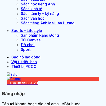
Sách học tiếng Anh
Sách kinh tế
Sách tâm lý – kỹ năng
Sách văn học
Sách tiếng Anh Mai Lan Hương
Sports – Lifestyle
Sản phẩm Rạng Đông
Túi Canvas
Đồ chơi
Sport
Bảo hộ lao động
Vật tư tiêu hao
Thiết bị PCCC
Đăng nhập
Tên tài khoản hoặc địa chỉ email
*
Bắt buộc