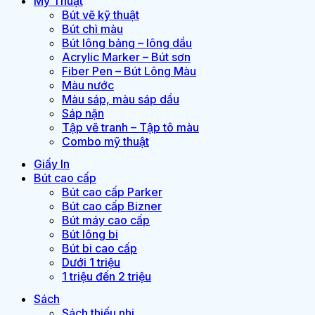
Mỹ Thuật
Bút vẽ kỹ thuật
Bút chì màu
Bút lông bảng – lông dầu
Acrylic Marker – Bút sơn
Fiber Pen – Bút Lông Màu
Màu nước
Màu sáp, màu sáp dầu
Sáp nặn
Tập vẽ tranh – Tập tô màu
Combo mỹ thuật
Giấy In
Bút cao cấp
Bút cao cấp Parker
Bút cao cấp Bizner
Bút máy cao cấp
Bút lông bi
Bút bi cao cấp
Dưới 1 triệu
1 triệu đến 2 triệu
Sách
Sách thiếu nhi