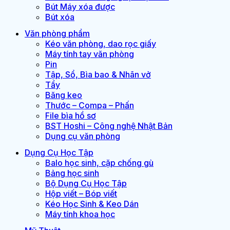
Bút Máy xóa được
Bút xóa
Văn phòng phẩm
Kéo văn phòng, dao rọc giấy
Máy tính tay văn phòng
Pin
Tập, Sổ, Bìa bao & Nhãn vở
Tẩy
Băng keo
Thước – Compa – Phấn
File bìa hồ sơ
BST Hoshi – Công nghệ Nhật Bản
Dụng cụ văn phòng
Dụng Cụ Học Tập
Balo học sinh, cặp chống gù
Bảng học sinh
Bộ Dụng Cụ Học Tập
Hộp viết – Bóp viết
Kéo Học Sinh & Keo Dán
Máy tính khoa học