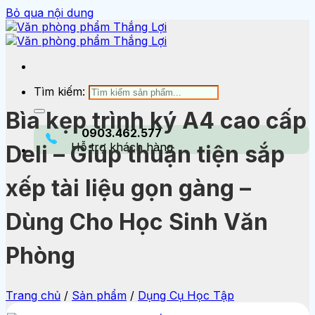
Bỏ qua nội dung
Tìm kiếm:
Bìa kẹp trình ký A4 cao cấp
0903.462.577
Hỗ trợ khách hàng
Deli – Giúp thuận tiện sắp
xếp tài liệu gọn gàng –
Dùng Cho Học Sinh Văn
Phòng
Trang chủ
/
Sản phẩm
/
Dụng Cụ Học Tập