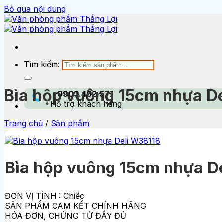
Bỏ qua nội dung
Tìm kiếm:
Bìa hộp vuông 15cm nhựa D
0903.462.577
Hỗ trợ khách hàng
Trang chủ
/
Sản phẩm
Bìa hộp vuông 15cm nhựa D
ĐƠN VỊ TÍNH : Chiếc
SẢN PHẨM CAM KẾT CHÍNH HÃNG
HÓA ĐƠN, CHỨNG TỪ ĐẦY ĐỦ